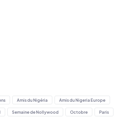
ens
Amis du Nigéria
Amis du Nigeria Europe
d
Semaine de Nollywood
Octobre
Paris