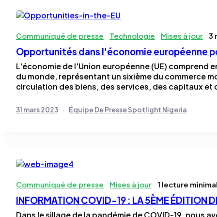
Communiqué de presse
Technologie
Mises à jour
3 
Opportunités dans l'économie européenne pou
L'économie de l'Union européenne (UE) comprend env
du monde, représentant un sixième du commerce mon
circulation des biens, des services, des capitaux et
31 mars 2023
Équipe De Presse Spotlight Nigeria
Communiqué de presse
Mises à jour
1 lecture minima
INFORMATION COVID-19 : LA 5ÈME ÉDITION D
Dans le sillage de la pandémie de COVID-19, nous avo