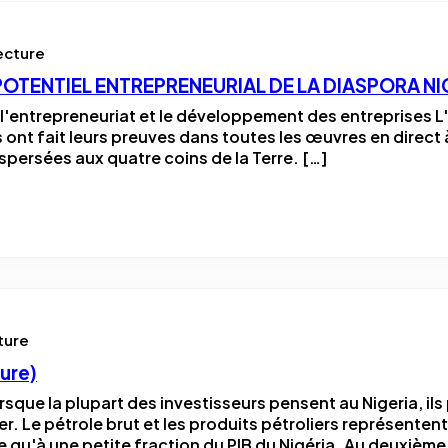
ecture
POTENTIEL ENTREPRENEURIAL DE LA DIASPORA NI
r l'entrepreneuriat et le développement des entreprises L'
ont fait leurs preuves dans toutes les œuvres en direct à 
ispersées aux quatre coins de la Terre. […]
ture
ure)
Lorsque la plupart des investisseurs pensent au Nigeria, i
ier. Le pétrole brut et les produits pétroliers représenten
e qu'à une petite fraction du PIB du Nigéria. Au deuxième