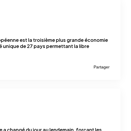
opéenne est la troisième plus grande économie
unique de 27 pays permettant la libre
Partager
e a changé du jour au lendemain, forçant les