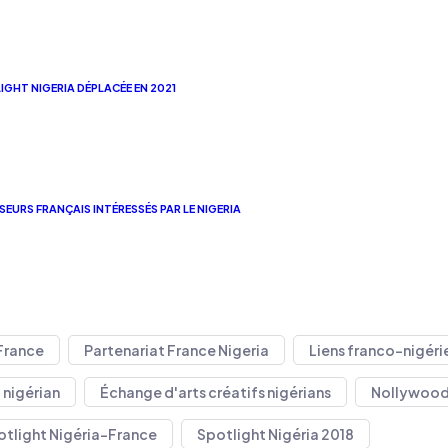
IGHT NIGERIA DÉPLACÉE EN 2021
SEURS FRANÇAIS INTÉRESSÉS PAR LE NIGERIA
France
Partenariat France Nigeria
Liens franco-nigéri
nigérian
Échange d'arts créatifs nigérians
Nollywoo
otlight Nigéria-France
Spotlight Nigéria 2018