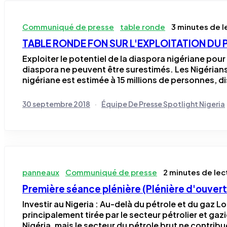
Communiqué de presse
table ronde
3 minutes de l
TABLE RONDE FON SUR L'EXPLOITATION DU 
Exploiter le potentiel de la diaspora nigériane pou
diaspora ne peuvent être surestimés. Les Nigérians 
nigériane est estimée à 15 millions de personnes, d
30 septembre 2018
Équipe De Presse Spotlight Nigeria
panneaux
Communiqué de presse
2 minutes de lec
Première séance plénière (Plénière d'ouvert
Investir au Nigeria : Au-delà du pétrole et du gaz 
principalement tirée par le secteur pétrolier et gaz
Nigéria, mais le secteur du pétrole brut ne contribu