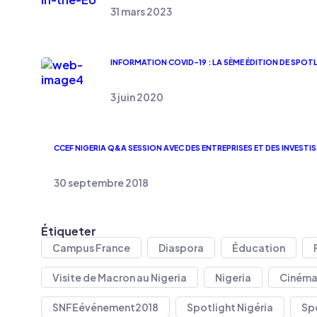
31 mars 2023
INFORMATION COVID-19 : LA 5ÈME ÉDITION DE SPOTL
3 juin 2020
CCEF NIGERIA Q&A SESSION AVEC DES ENTREPRISES ET DES INVESTIS
30 septembre 2018
Étiqueter
Campus France
Diaspora
Éducation
Visite de Macron au Nigeria
Nigeria
Cinéma 
SNFEévénement2018
Spotlight Nigéria
Sp